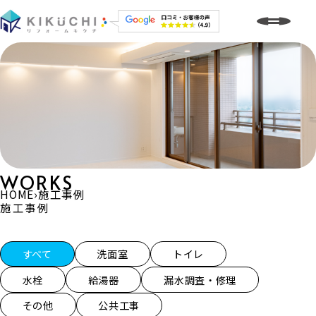
WORKS
HOME
›
施工事例
施工事例
施工事例一覧
すべて
洗面室
トイレ
水栓
給湯器
漏水調査・修理
その他
公共工事