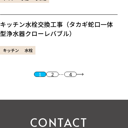
キッチン水栓交換工事（タカギ蛇口一体
型浄水器クローレバブル）
キッチン
水栓
1
2
…
4
投稿のページ送り
次へ