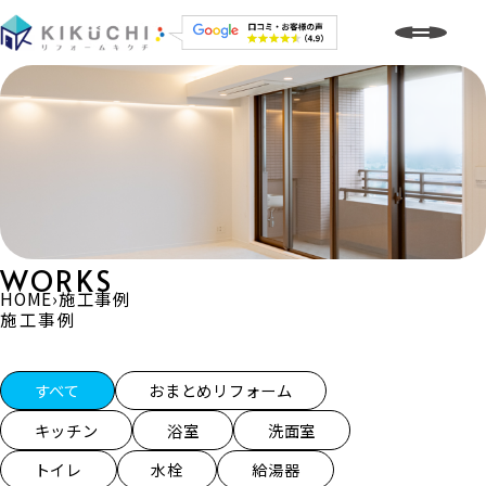
WORKS
HOME
›
施工事例
施工事例
施工事例一覧
すべて
おまとめリフォーム
キッチン
浴室
洗面室
トイレ
水栓
給湯器