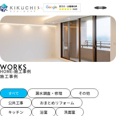
WORKS
HOME
›
施工事例
施工事例
施工事例一覧
すべて
漏水調査・修理
その他
公共工事
おまとめリフォーム
キッチン
浴室
洗面室