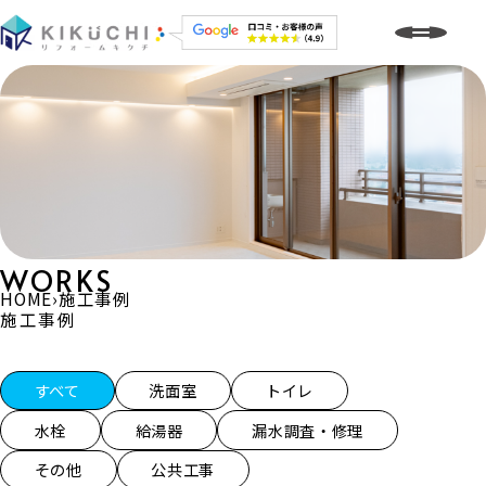
WORKS
HOME
›
施工事例
施工事例
施工事例一覧
すべて
洗面室
トイレ
水栓
給湯器
漏水調査・修理
その他
公共工事