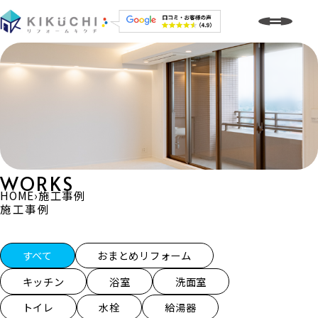
WORKS
HOME
›
施工事例
施工事例
施工事例一覧
すべて
おまとめリフォーム
キッチン
浴室
洗面室
トイレ
水栓
給湯器