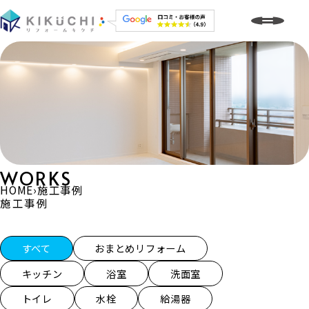
WORKS
HOME
›
施工事例
施工事例
施工事例一覧
すべて
おまとめリフォーム
キッチン
浴室
洗面室
トイレ
水栓
給湯器