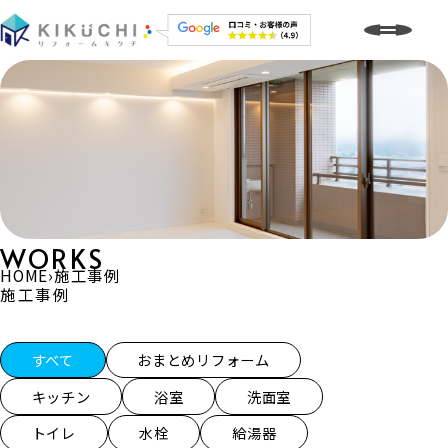
WORKS
HOME
›
施工事例
施工事例
施工事例一覧
すべて
おまとめリフォーム
キッチン
浴室
洗面室
トイレ
水栓
給湯器