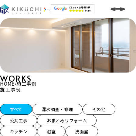
WORKS
HOME
›
施工事例
施工事例
施工事例一覧
すべて
漏水調査・修理
その他
公共工事
おまとめリフォーム
キッチン
浴室
洗面室