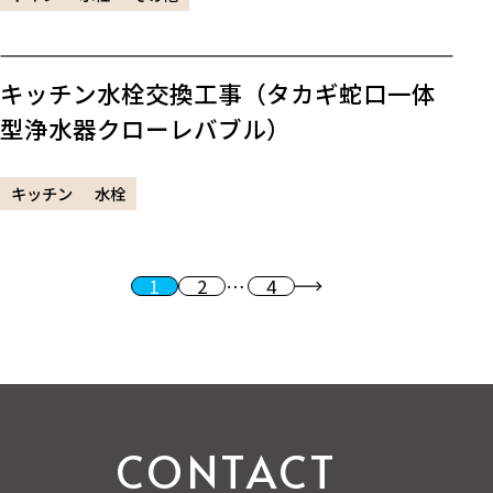
キッチン水栓交換工事（タカギ蛇口一体
型浄水器クローレバブル）
キッチン
水栓
1
2
…
4
投稿のページ送り
次へ