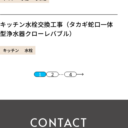
キッチン水栓交換工事（タカギ蛇口一体
型浄水器クローレバブル）
キッチン
水栓
1
2
…
4
投稿のページ送り
次へ