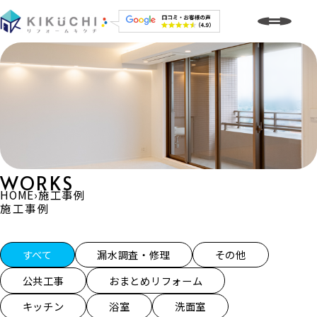
WORKS
HOME
›
施工事例
施工事例
施工事例一覧
すべて
漏水調査・修理
その他
公共工事
おまとめリフォーム
キッチン
浴室
洗面室