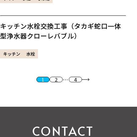
キッチン水栓交換工事（タカギ蛇口一体
型浄水器クローレバブル）
キッチン
水栓
1
2
…
4
投稿のページ送り
次へ