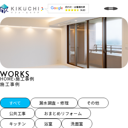
WORKS
HOME
›
施工事例
施工事例
施工事例一覧
すべて
漏水調査・修理
その他
公共工事
おまとめリフォーム
キッチン
浴室
洗面室