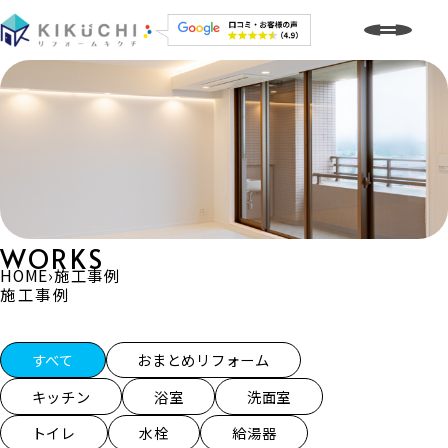
WORKS
HOME
›
施工事例
施工事例
施工事例一覧
すべて
おまとめリフォーム
キッチン
浴室
洗面室
トイレ
水栓
給湯器