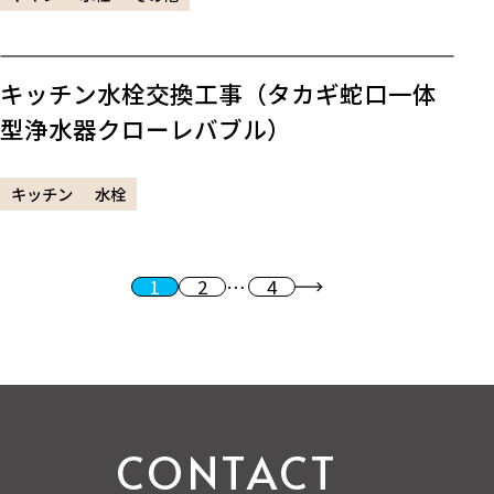
キッチン水栓交換工事（タカギ蛇口一体
型浄水器クローレバブル）
キッチン
水栓
1
2
…
4
投稿のページ送り
次へ