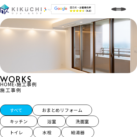
WORKS
HOME
›
施工事例
施工事例
施工事例一覧
すべて
おまとめリフォーム
キッチン
浴室
洗面室
トイレ
水栓
給湯器