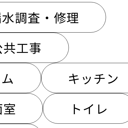
漏水調査・修理
公共工事
ーム
キッチン
面室
トイレ