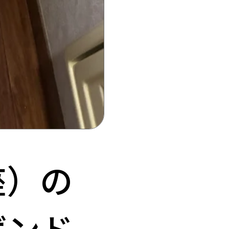
座）の
ボンド