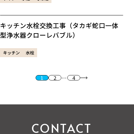
キッチン水栓交換工事（タカギ蛇口一体
型浄水器クローレバブル）
キッチン
水栓
1
2
…
4
投稿のページ送り
次へ