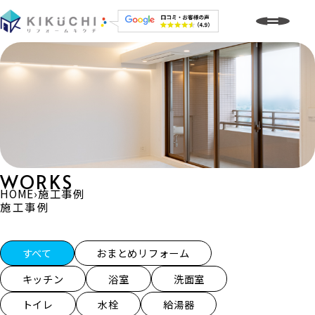
WORKS
HOME
›
施工事例
施工事例
施工事例一覧
すべて
おまとめリフォーム
キッチン
浴室
洗面室
トイレ
水栓
給湯器