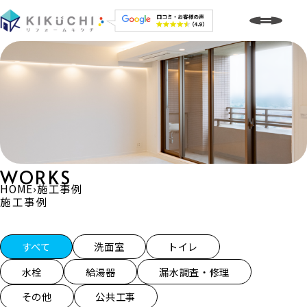
WORKS
HOME
›
施工事例
施工事例
施工事例一覧
すべて
洗面室
トイレ
水栓
給湯器
漏水調査・修理
その他
公共工事