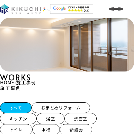
WORKS
HOME
›
施工事例
施工事例
施工事例一覧
すべて
おまとめリフォーム
キッチン
浴室
洗面室
トイレ
水栓
給湯器