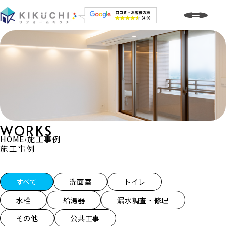
WORKS
HOME
›
施工事例
施工事例
施工事例一覧
すべて
洗面室
トイレ
水栓
給湯器
漏水調査・修理
その他
公共工事