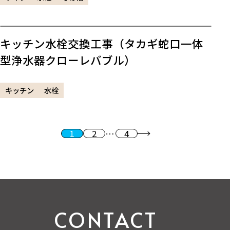
キッチン水栓交換工事（タカギ蛇口一体
型浄水器クローレバブル）
キッチン
水栓
1
2
…
4
投稿のページ送り
次へ