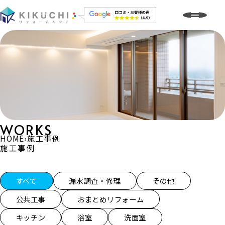
WORKS
HOME
›
施工事例
施工事例
施工事例一覧
すべて
漏水調査・修理
その他
公共工事
おまとめリフォーム
キッチン
浴室
洗面室