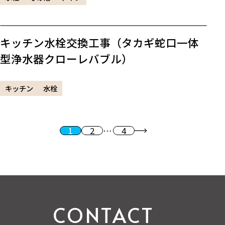
キッチン水栓交換工事（タカギ蛇口一体
型浄水器クローレバブル）
キッチン
水栓
1
2
…
4
投稿のページ送り
次へ