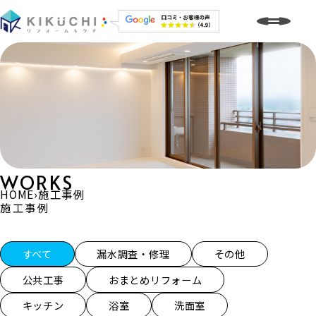
WORKS
HOME
›
施工事例
施工事例
施工事例一覧
すべて
漏水調査・修理
その他
公共工事
おまとめリフォーム
キッチン
浴室
洗面室