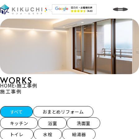
WORKS
HOME
›
施工事例
施工事例
施工事例一覧
すべて
おまとめリフォーム
キッチン
浴室
洗面室
トイレ
水栓
給湯器