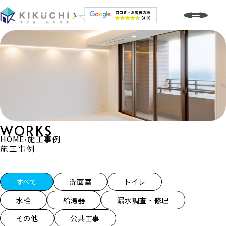
WORKS
HOME
›
施工事例
施工事例
施工事例一覧
すべて
洗面室
トイレ
水栓
給湯器
漏水調査・修理
その他
公共工事