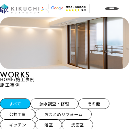
WORKS
HOME
›
施工事例
施工事例
施工事例一覧
すべて
漏水調査・修理
その他
公共工事
おまとめリフォーム
キッチン
浴室
洗面室