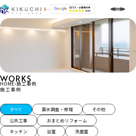
WORKS
HOME
›
施工事例
施工事例
施工事例一覧
すべて
漏水調査・修理
その他
公共工事
おまとめリフォーム
キッチン
浴室
洗面室