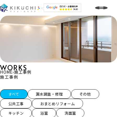
WORKS
HOME
›
施工事例
施工事例
施工事例一覧
すべて
漏水調査・修理
その他
公共工事
おまとめリフォーム
キッチン
浴室
洗面室