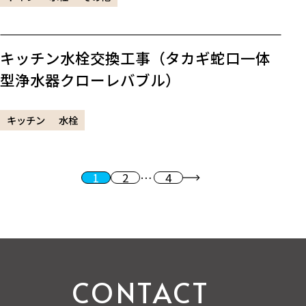
キッチン水栓交換工事（タカギ蛇口一体
型浄水器クローレバブル）
キッチン
水栓
1
2
…
4
投稿のページ送り
次へ