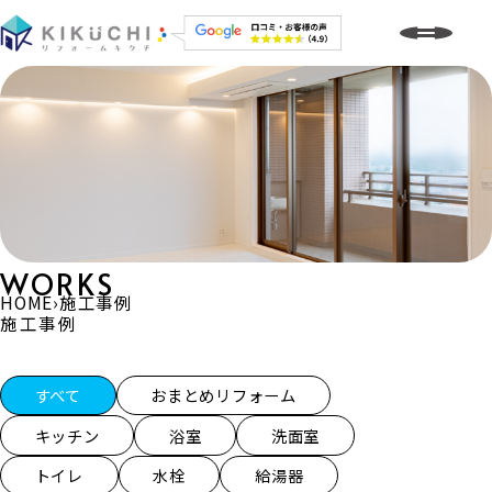
WORKS
HOME
›
施工事例
施工事例
施工事例一覧
すべて
おまとめリフォーム
キッチン
浴室
洗面室
トイレ
水栓
給湯器