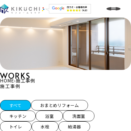
WORKS
HOME
›
施工事例
施工事例
施工事例一覧
すべて
おまとめリフォーム
キッチン
浴室
洗面室
トイレ
水栓
給湯器