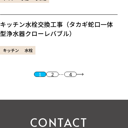
キッチン水栓交換工事（タカギ蛇口一体
型浄水器クローレバブル）
キッチン
水栓
1
2
…
4
投稿のページ送り
次へ