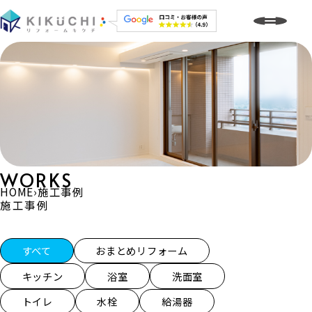
WORKS
HOME
›
施工事例
施工事例
施工事例一覧
すべて
おまとめリフォーム
キッチン
浴室
洗面室
トイレ
水栓
給湯器