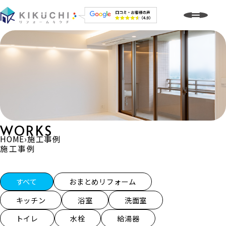
WORKS
HOME
›
施工事例
施工事例
施工事例一覧
すべて
おまとめリフォーム
キッチン
浴室
洗面室
トイレ
水栓
給湯器