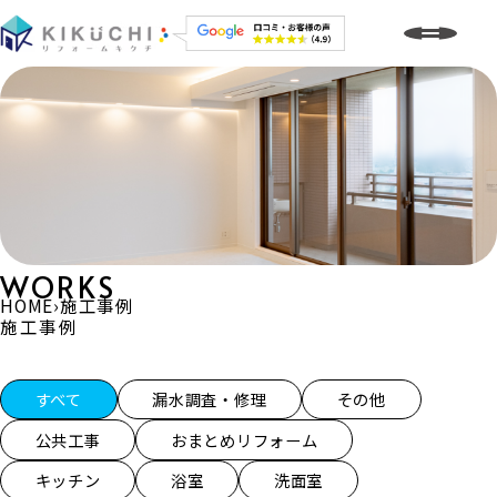
WORKS
HOME
›
施工事例
施工事例
施工事例一覧
すべて
漏水調査・修理
その他
公共工事
おまとめリフォーム
キッチン
浴室
洗面室