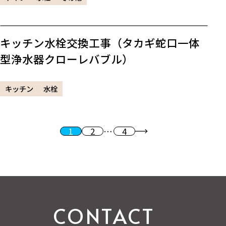
キッチン水栓交換工事（タカギ蛇口一体
型浄水器クローレバブル）
キッチン
水栓
1
2
…
4
投稿のページ送り
次へ