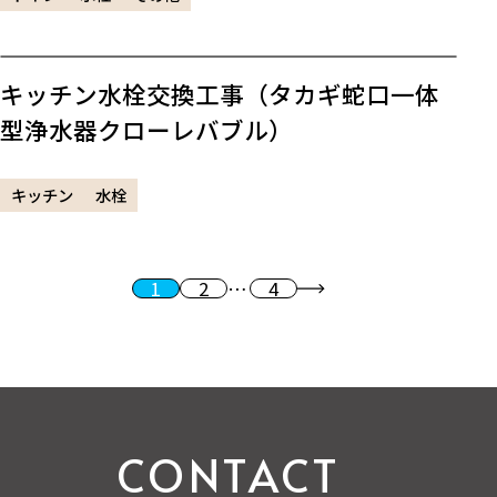
キッチン水栓交換工事（タカギ蛇口一体
型浄水器クローレバブル）
キッチン
水栓
1
2
…
4
投稿のページ送り
次へ