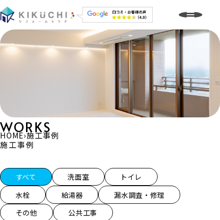
WORKS
HOME
›
施工事例
施工事例
施工事例一覧
すべて
洗面室
トイレ
水栓
給湯器
漏水調査・修理
その他
公共工事