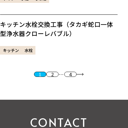
キッチン水栓交換工事（タカギ蛇口一体
型浄水器クローレバブル）
キッチン
水栓
1
2
…
4
投稿のページ送り
次へ