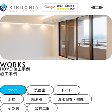
WORKS
HOME
›
施工事例
施工事例
施工事例一覧
すべて
洗面室
トイレ
水栓
給湯器
漏水調査・修理
その他
公共工事