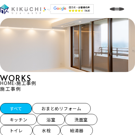
WORKS
HOME
›
施工事例
施工事例
施工事例一覧
すべて
おまとめリフォーム
キッチン
浴室
洗面室
トイレ
水栓
給湯器