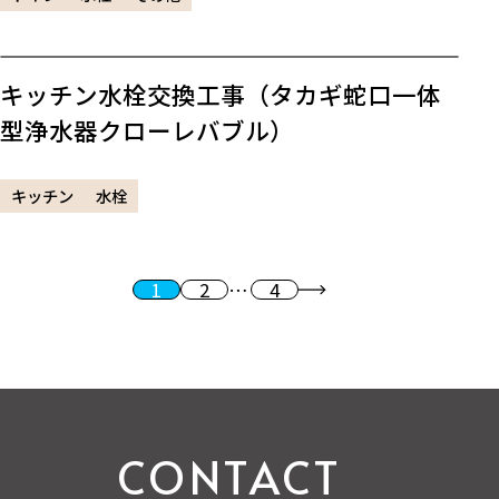
キッチン水栓交換工事（タカギ蛇口一体
型浄水器クローレバブル）
キッチン
水栓
1
2
…
4
投稿のページ送り
次へ