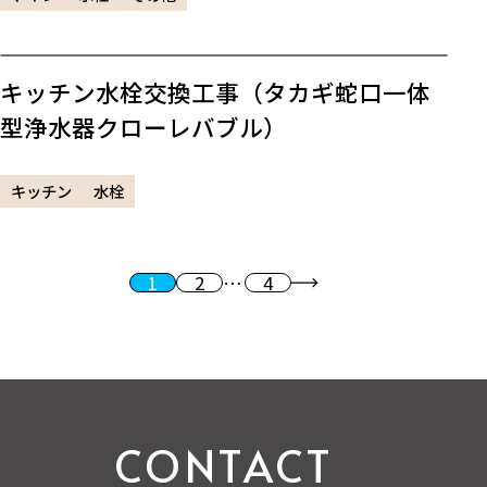
キッチン水栓交換工事（タカギ蛇口一体
型浄水器クローレバブル）
キッチン
水栓
1
2
…
4
投稿のページ送り
次へ