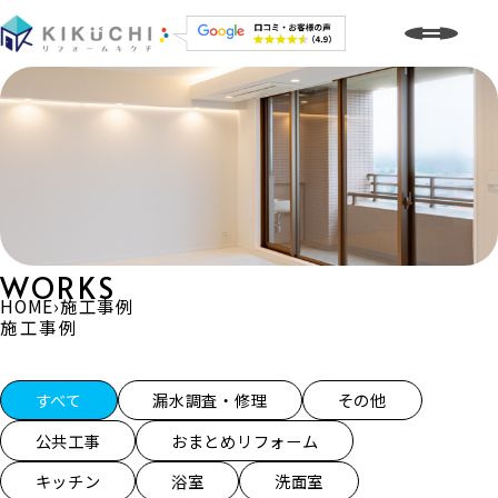
WORKS
HOME
›
施工事例
施工事例
施工事例一覧
すべて
漏水調査・修理
その他
公共工事
おまとめリフォーム
キッチン
浴室
洗面室