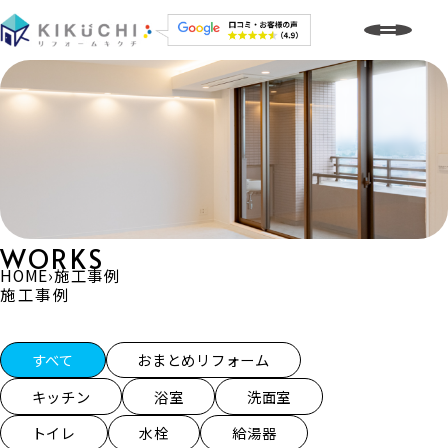
WORKS
HOME
›
施工事例
施工事例
施工事例一覧
すべて
おまとめリフォーム
キッチン
浴室
洗面室
トイレ
水栓
給湯器