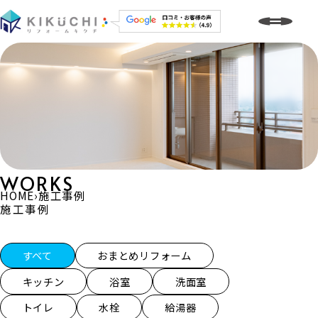
WORKS
HOME
›
施工事例
施工事例
施工事例一覧
すべて
おまとめリフォーム
キッチン
浴室
洗面室
トイレ
水栓
給湯器