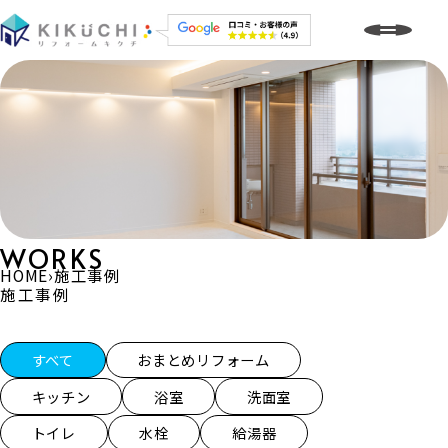
WORKS
HOME
›
施工事例
施工事例
施工事例一覧
すべて
おまとめリフォーム
キッチン
浴室
洗面室
トイレ
水栓
給湯器