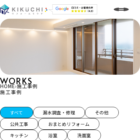
WORKS
HOME
›
施工事例
施工事例
施工事例一覧
すべて
漏水調査・修理
その他
公共工事
おまとめリフォーム
キッチン
浴室
洗面室