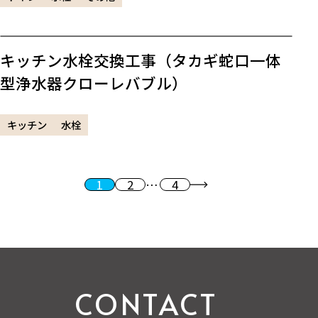
キッチン水栓交換工事（タカギ蛇口一体
型浄水器クローレバブル）
キッチン
水栓
1
2
…
4
投稿のページ送り
次へ