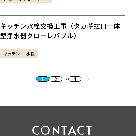
キッチン水栓交換工事（タカギ蛇口一体
型浄水器クローレバブル）
キッチン
水栓
1
2
…
4
投稿のページ送り
次へ