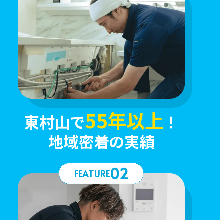
55年以上
東村山で
！
地域密着の実績
02
FEATURE