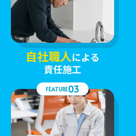
自社職人
による
責任施工
03
FEATURE